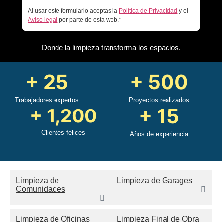
Al usar este formulario aceptas la
Política de Privacidad
y el
Aviso legal
por parte de esta web.*
Donde la limpieza transforma los espacios.
+
25
+
500
Trabajadores expertos
Proyectos realizados
+
15
+
1,200
Clientes felices
Años de experiencia
Limpieza de
Limpieza de Garages
Comunidades
Limpieza de Oficinas
Limpieza Final de Obra